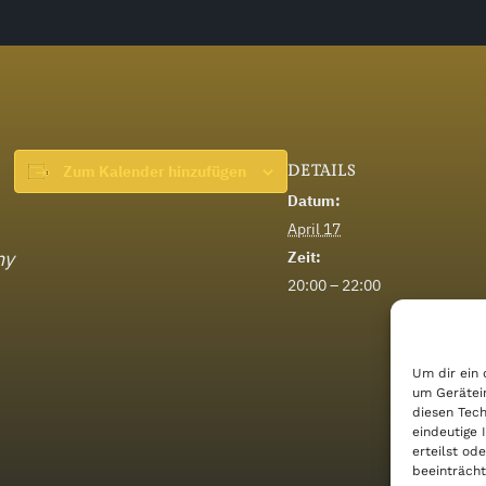
Zum Kalender hinzufügen
DETAILS
Datum:
April 17
ny
Zeit:
20:00 – 22:00
Um dir ein 
um Gerätei
diesen Tech
eindeutige 
erteilst o
beeinträcht