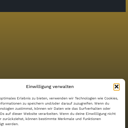
Einwilligung verwalten
Tanztraining
optimales Erlebnis zu bieten, verwenden wir Technologien wie Cookies,
nformationen zu speichern und/oder darauf zuzugreifen. Wenn du
nologien zustimmst, können wir Daten wie das Surfverhalten oder
IDs auf dieser Website verarbeiten. Wenn du deine Einwillligung nicht
der zurückziehst, können bestimmte Merkmale und Funktionen
igt werden.