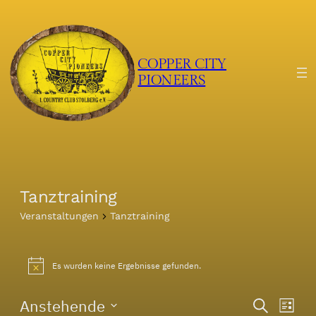
COPPER CITY
PIONEERS
Tanztraining
Veranstaltungen
Tanztraining
Veranstaltungen
Es wurden keine Ergebnisse gefunden.
Hinweis
Veranst
Ver
Anstehende
Suche
Liste