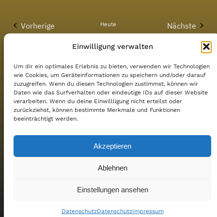
Ans
Suche
Datum
Nav
wählen.
und
Heute
Vorherige
Nächste
Ansicht
Veranstaltungen
Veranstal
Einwilligung verwalten
Navigat
Kalender abonnieren
Um dir ein optimales Erlebnis zu bieten, verwenden wir Technologien
wie Cookies, um Geräteinformationen zu speichern und/oder darauf
zuzugreifen. Wenn du diesen Technologien zustimmst, können wir
Daten wie das Surfverhalten oder eindeutige IDs auf dieser Website
verarbeiten. Wenn du deine Einwillligung nicht erteilst oder
zurückziehst, können bestimmte Merkmale und Funktionen
beeinträchtigt werden.
Akzeptieren
Ablehnen
Einstellungen ansehen
Copper City Pioneers
Datenschutz
Datenschutz
Impressum