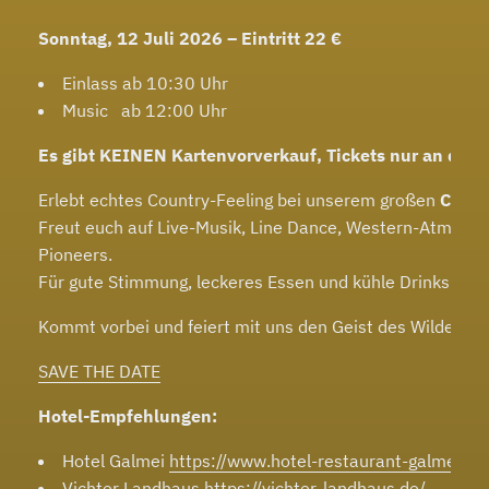
Sonntag, 12 Juli 2026 – Eintritt 22 €
Einlass ab 10:30 Uhr
Music ab 12:00 Uhr
Es gibt KEINEN Kartenvorverkauf, Tickets nur an der 
Erlebt echtes Country-Feeling bei unserem großen
Coppe
Freut euch auf Live-Musik, Line Dance, Western-Atmosp
Pioneers.
Für gute Stimmung, leckeres Essen und kühle Drinks ist n
Kommt vorbei und feiert mit uns den Geist des Wilden W
SAVE THE DATE
Hotel-Empfehlungen:
Hotel Galmei
https://www.hotel-restaurant-galmei.de
Vichter Landhaus
https://vichter-landhaus.de/