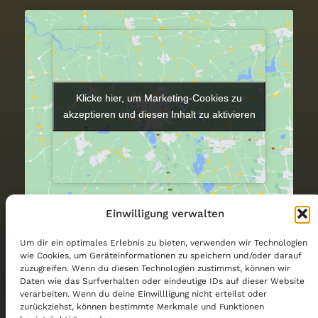
Klicke hier, um Marketing-Cookies zu
Klicke hier, um Marketing-Cookies zu
akzeptieren und diesen Inhalt zu aktivieren
akzeptieren und diesen Inhalt zu aktivieren
Einwilligung verwalten
VERANSTALTUNGSORT
Um dir ein optimales Erlebnis zu bieten, verwenden wir Technologien
Copper Ranch
wie Cookies, um Geräteinformationen zu speichern und/oder darauf
zuzugreifen. Wenn du diesen Technologien zustimmst, können wir
Werkstr. 74
Daten wie das Surfverhalten oder eindeutige IDs auf dieser Website
Stolberg
,
NRW
52224
Germany
Google Karte anzeigen
verarbeiten. Wenn du deine Einwillligung nicht erteilst oder
Telefon
zurückziehst, können bestimmte Merkmale und Funktionen